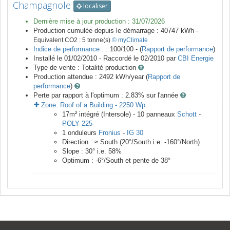
Champagnole
localiser
Dernière mise à jour production :
31/07/2026
Production cumulée depuis le démarrage :
40747
kWh -
Equivalent CO2 :
5
tonne(s)
© myClimate
Indice de performance :
: 100/100 - (
Rapport de performance
)
Installé le 01/02/2010 -
Raccordé le
02/2010
par
CBI Energie
Type de vente :
Totalité production
Production attendue :
2492
kWh/year (
Rapport de
performance
)
Perte par rapport à l'optimum : 2.83
% sur l'année
Zone:
Roof of a Building
-
2250
Wp
17
m²
intégré (Intersole) -
10
panneaux
Schott
-
POLY 225
1
onduleurs
Fronius
-
IG 30
Direction :
≈ South
(
20
°/South i.e.
-160
°/North)
Slope :
30
° i.e.
58
%
Optimum :
-6
°/South et pente de
38
°