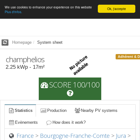
We use cookies to enhance your experience on this website
English
Ok, j'accepte
Plus d'infos.
Homepage
System sheet
champhelios
Adhérent & 
2.25
kWp -
17
m²
SCORE 100/100
Statistics
Production
Nearby PV systems
Evènements
How does it work?
France
>
Bourgogne-Franche-Comte
>
Jura
>