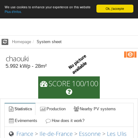
We use cookies to enhance your experience on this website
English
Ok, j'accepte
Plus d'infos.
Homepage
System sheet
chaouki
5.992
kWp -
28
m²
SCORE 100/100
Statistics
Production
Nearby PV systems
Evènements
How does it work?
France
>
Ile-de-France
>
Essonne
>
Les Ulis