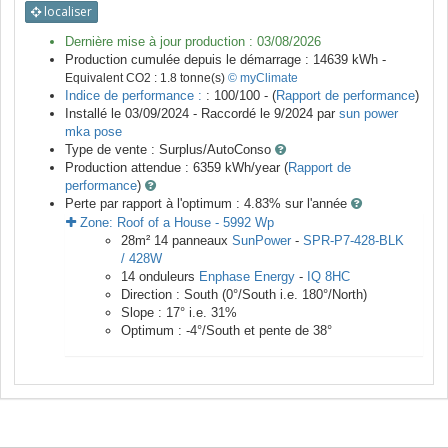
localiser
Dernière mise à jour production :
03/08/2026
Production cumulée depuis le démarrage :
14639
kWh -
Equivalent CO2 :
1.8
tonne(s)
© myClimate
Indice de performance :
: 100/100 - (
Rapport de performance
)
Installé le 03/09/2024 -
Raccordé le
9/2024
par
sun power
mka pose
Type de vente :
Surplus/AutoConso
Production attendue :
6359
kWh/year (
Rapport de
performance
)
Perte par rapport à l'optimum : 4.83
% sur l'année
Zone:
Roof of a House
-
5992
Wp
28
m²
14
panneaux
SunPower
-
SPR-P7-428-BLK
/ 428W
14
onduleurs
Enphase Energy
-
IQ 8HC
Direction :
South
(
0
°/South i.e.
180
°/North)
Slope :
17
° i.e.
31
%
Optimum :
-4
°/South et pente de
38
°