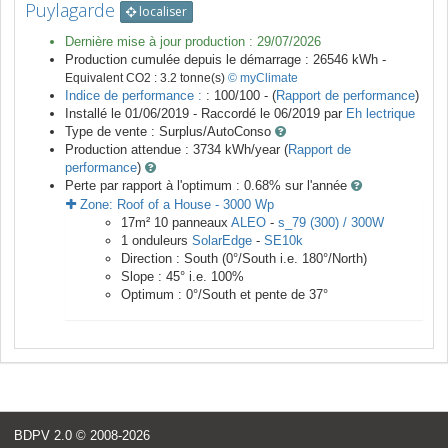
Puylagarde
localiser
Dernière mise à jour production :
29/07/2026
Production cumulée depuis le démarrage :
26546
kWh -
Equivalent CO2 :
3.2
tonne(s)
© myClimate
Indice de performance :
: 100/100 - (
Rapport de performance
)
Installé le 01/06/2019 -
Raccordé le
06/2019
par
Eh lectrique
Type de vente :
Surplus/AutoConso
Production attendue :
3734
kWh/year (
Rapport de
performance
)
Perte par rapport à l'optimum : 0.68
% sur l'année
Zone:
Roof of a House
-
3000
Wp
17
m²
10
panneaux
ALEO
-
s_79 (300) / 300W
1
onduleurs
SolarEdge
-
SE10k
Direction :
South
(
0
°/South i.e.
180
°/North)
Slope :
45
° i.e.
100
%
Optimum :
0
°/South et pente de
37
°
BDPV 2.0
© 2008-2026