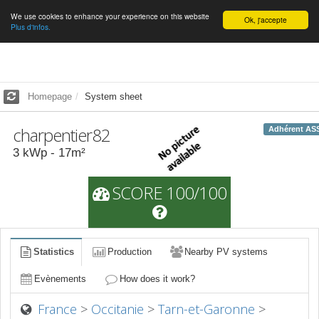
We use cookies to enhance your experience on this website
English
Ok, j'accepte
Plus d'infos.
Homepage
System sheet
charpentier82
Adhérent AS
3
kWp -
17
m²
SCORE 100/100
Statistics
Production
Nearby PV systems
Evènements
How does it work?
France
>
Occitanie
>
Tarn-et-Garonne
>