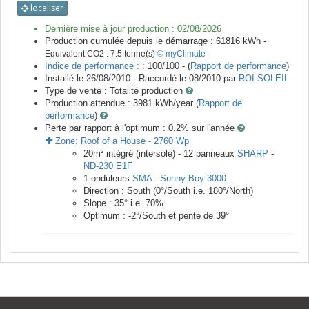
localiser
Dernière mise à jour production :
02/08/2026
Production cumulée depuis le démarrage :
61816
kWh -
Equivalent CO2 :
7.5
tonne(s)
© myClimate
Indice de performance :
: 100/100 - (
Rapport de performance
)
Installé le 26/08/2010 -
Raccordé le
08/2010
par
ROI SOLEIL
Type de vente :
Totalité production
Production attendue :
3981
kWh/year (
Rapport de
performance
)
Perte par rapport à l'optimum : 0.2
% sur l'année
Zone:
Roof of a House
-
2760
Wp
20
m²
intégré (intersole) -
12
panneaux
SHARP
-
ND-230 E1F
1
onduleurs
SMA
-
Sunny Boy 3000
Direction :
South
(
0
°/South i.e.
180
°/North)
Slope :
35
° i.e.
70
%
Optimum :
-2
°/South et pente de
39
°