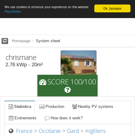
We use cookies to enhance your experience on this website
English
Ok, j'accepte
Plus d'infos.
Homepage
System sheet
chrismane
2.76
kWp -
20
m²
SCORE 100/100
Statistics
Production
Nearby PV systems
Evènements
How does it work?
France
>
Occitanie
>
Gard
>
Argilliers