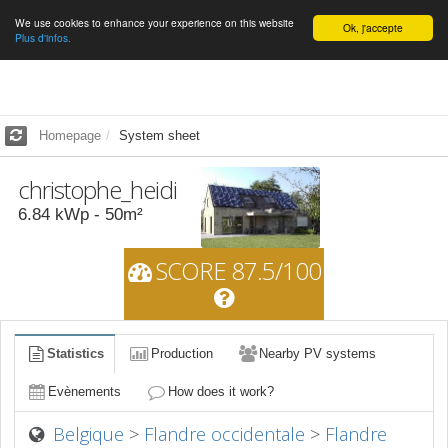
We use cookies to enhance your experience on this website
English
Ok, j'accepte
Plus d'infos.
Homepage
System sheet
christophe_heidi
6.84
kWp -
50
m²
SCORE 87.5/100
Statistics
Production
Nearby PV systems
Evènements
How does it work?
Belgique
>
Flandre occidentale
>
Flandre