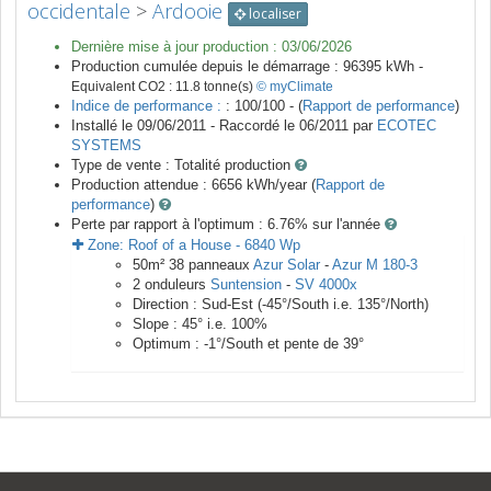
occidentale
>
Ardooie
localiser
Dernière mise à jour production :
03/06/2026
Production cumulée depuis le démarrage :
96395
kWh -
Equivalent CO2 :
11.8
tonne(s)
© myClimate
Indice de performance :
: 100/100 - (
Rapport de performance
)
Installé le 09/06/2011 -
Raccordé le
06/2011
par
ECOTEC
SYSTEMS
Type de vente :
Totalité production
Production attendue :
6656
kWh/year (
Rapport de
performance
)
Perte par rapport à l'optimum : 6.76
% sur l'année
Zone:
Roof of a House
-
6840
Wp
50
m²
38
panneaux
Azur Solar
-
Azur M 180-3
2
onduleurs
Suntension
-
SV 4000x
Direction :
Sud-Est
(
-45
°/South i.e.
135
°/North)
Slope :
45
° i.e.
100
%
Optimum :
-1
°/South et pente de
39
°