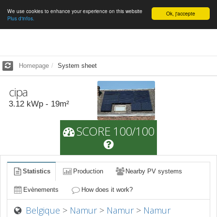
We use cookies to enhance your experience on this website
English
Ok, j'accepte
Plus d'infos.
Homepage
System sheet
cipa
3.12
kWp -
19
m²
SCORE 100/100
Statistics
Production
Nearby PV systems
Evènements
How does it work?
Belgique
>
Namur
>
Namur
>
Namur