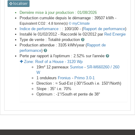
localiser
Dernière mise à jour production :
01/08/2026
Production cumulée depuis le démarrage :
39507
kWh -
Equivalent CO2 :
4.8
tonne(s)
© myClimate
Indice de performance :
: 100/100 - (
Rapport de performance
)
Installé le 01/02/2012 -
Raccordé le
02/2012
par
Red Energie
Type de vente :
Totalité production
Production attendue :
3105
kWh/year (
Rapport de
performance
)
Perte par rapport à l'optimum : 2.52
% sur l'année
Zone:
Roof of a House
-
3120
Wp
19
m²
12
panneaux
Sunrise
-
SR-M660260 / 260
W
1
onduleurs
Fronius
-
Primo 3.0-1
Direction :
≈ Sud-Est
(
-30
°/South i.e.
150
°/North)
Slope :
35
° i.e.
70
%
Optimum :
-1
°/South et pente de
38
°