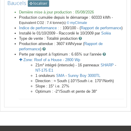
Baucels
localiser
Dernière mise à jour production :
05/08/2026
Production cumulée depuis le démarrage :
60333
kWh -
Equivalent CO2 :
7.4
tonne(s)
© myClimate
Indice de performance :
: 100/100 - (
Rapport de performance
)
Installé le 01/10/2009 -
Raccordé le
10/2009
par
Soléa
Type de vente :
Totalité production
Production attendue :
3607
kWh/year (
Rapport de
performance
)
Perte par rapport à l'optimum : 6.65
% sur l'année
Zone:
Roof of a House
-
2800
Wp
21
m²
intégré (intersole) -
16
panneaux
SHARP
-
NT-175 E1
1
onduleurs
SMA
-
Sunny Boy 3000TL
Direction :
≈ South
(
-10
°/South i.e.
170
°/North)
Slope :
15
° i.e.
27
%
Optimum :
-2
°/South et pente de
38
°