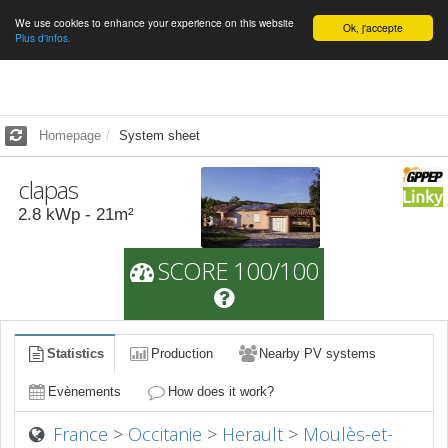
We use cookies to enhance your experience on this website
English
Ok, j'accepte
Plus d'infos.
Homepage
System sheet
clapas
2.8
kWp -
21
m²
SCORE 100/100
Statistics
Production
Nearby PV systems
Evènements
How does it work?
France
>
Occitanie
>
Herault
>
Moulès-et-