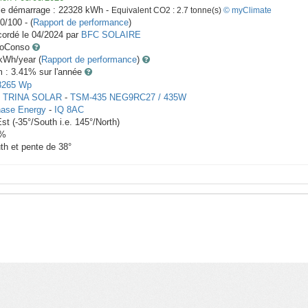
le démarrage :
22328
kWh -
Equivalent CO2 :
2.7
tonne(s)
© myClimate
0/100 - (
Rapport de performance
)
ordé le
04/2024
par
BFC SOLAIRE
toConso
Wh/year (
Rapport de performance
)
m : 3.41
% sur l'année
8265
Wp
x
TRINA SOLAR
-
TSM-435 NEG9RC27 / 435W
ase Energy
-
IQ 8AC
Est
(
-35
°/South i.e.
145
°/North)
%
th et pente de
38
°