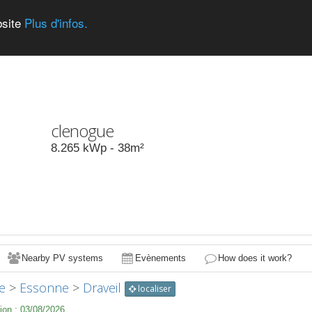
bsite
Plus d'infos.
clenogue
8.265
kWp -
38
m²
Nearby PV systems
Evènements
How does it work?
e
>
Essonne
>
Draveil
localiser
ion :
03/08/2026