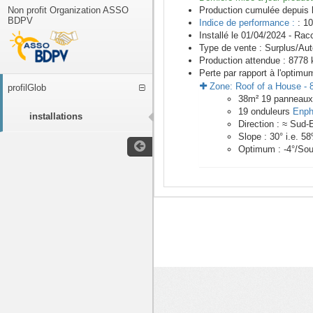
Non profit Organization ASSO
Production cumulée depuis 
BDPV
Indice de performance :
: 10
Installé le 01/04/2024 -
Racc
Type de vente :
Surplus/Au
Production attendue :
8778
k
Perte par rapport à l'optimu
Zone:
Roof of a House
-
profilGlob
38
m²
19
panneau
19
onduleurs
Enph
installations
Direction :
≈ Sud-
Slope :
30
° i.e.
58
Optimum :
-4
°/Sou
<