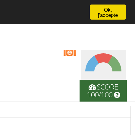
English
Ok,
j'accepte
SCORE
100/100