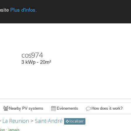
bsite
Plus d'infos.
cos974
3
kWp -
20
m²
Nearby PV systems
Evènements
How does it work?
>
La Reunion
>
Saint-André
localiser
ion :
jamais