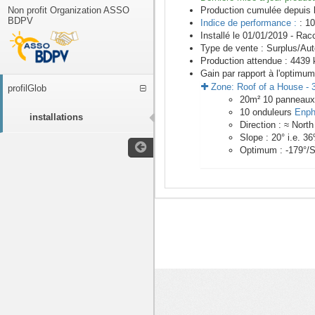
Non profit Organization ASSO
Production cumulée depuis 
BDPV
Indice de performance :
: 10
Installé le 01/01/2019 -
Racc
Type de vente :
Surplus/Au
Production attendue :
4439
k
Gain par rapport à l'optimum
Zone:
Roof of a House
-
profilGlob
20
m²
10
panneau
10
onduleurs
Enph
installations
Direction :
≈ North
Slope :
20
° i.e.
36
Optimum :
-179
°/
<