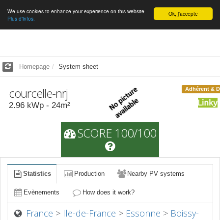
We use cookies to enhance your experience on this website
English
Ok, j'accepte
Plus d'infos.
Homepage
System sheet
courcelle-nrj
Adhérent & 
2.96
kWp -
24
m²
SCORE 100/100
Statistics
Production
Nearby PV systems
Evènements
How does it work?
France
>
Ile-de-France
>
Essonne
>
Boissy-