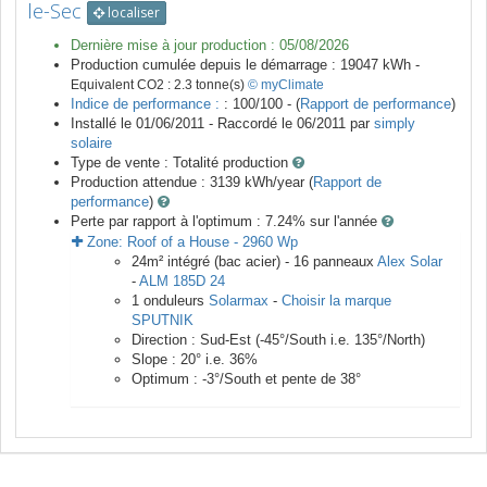
le-Sec
localiser
Dernière mise à jour production :
05/08/2026
Production cumulée depuis le démarrage :
19047
kWh -
Equivalent CO2 :
2.3
tonne(s)
© myClimate
Indice de performance :
: 100/100 - (
Rapport de performance
)
Installé le 01/06/2011 -
Raccordé le
06/2011
par
simply
solaire
Type de vente :
Totalité production
Production attendue :
3139
kWh/year (
Rapport de
performance
)
Perte par rapport à l'optimum : 7.24
% sur l'année
Zone:
Roof of a House
-
2960
Wp
24
m²
intégré (bac acier) -
16
panneaux
Alex Solar
-
ALM 185D 24
1
onduleurs
Solarmax
-
Choisir la marque
SPUTNIK
Direction :
Sud-Est
(
-45
°/South i.e.
135
°/North)
Slope :
20
° i.e.
36
%
Optimum :
-3
°/South et pente de
38
°