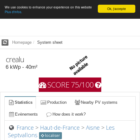
We use cookies to enhance your experience on this website
English
Ok, j'accepte
Plus d'infos.
Homepage
System sheet
crealu
6
kWp -
40
m²
SCORE 75/100
Statistics
Production
Nearby PV systems
Evènements
How does it work?
France
>
Haut-de-France
>
Aisne
>
Les
Septvallons
localiser