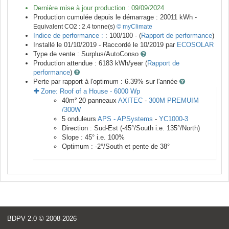
Dernière mise à jour production :
09/09/2024
Production cumulée depuis le démarrage :
20011
kWh -
Equivalent CO2 :
2.4
tonne(s)
© myClimate
Indice de performance :
: 100/100 - (
Rapport de performance
)
Installé le 01/10/2019 -
Raccordé le
10/2019
par
ECOSOLAR
Type de vente :
Surplus/AutoConso
Production attendue :
6183
kWh/year (
Rapport de
performance
)
Perte par rapport à l'optimum : 6.39
% sur l'année
Zone:
Roof of a House
-
6000
Wp
40
m²
20
panneaux
AXITEC
-
300M PREMUIM
/300W
5
onduleurs
APS - APSystems
-
YC1000-3
Direction :
Sud-Est
(
-45
°/South i.e.
135
°/North)
Slope :
45
° i.e.
100
%
Optimum :
-2
°/South et pente de
38
°
BDPV 2.0
© 2008-2026
<