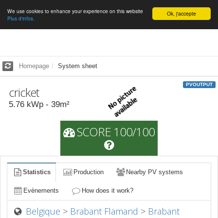
We use cookies to enhance your experience on this website
English
Ok, j'accepte
Plus d'infos.
Homepage
System sheet
PVOUTPUT
cricket
5.76
kWp -
39
m²
SCORE 100/100
Statistics
Production
Nearby PV systems
Evènements
How does it work?
Belgique
>
Brabant Flamand
>
Brabant