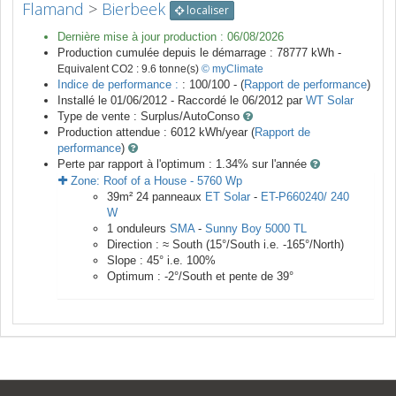
Flamand
>
Bierbeek
localiser
Dernière mise à jour production :
06/08/2026
Production cumulée depuis le démarrage :
78777
kWh -
Equivalent CO2 :
9.6
tonne(s)
© myClimate
Indice de performance :
: 100/100 - (
Rapport de performance
)
Installé le 01/06/2012 -
Raccordé le
06/2012
par
WT Solar
Type de vente :
Surplus/AutoConso
Production attendue :
6012
kWh/year (
Rapport de
performance
)
Perte par rapport à l'optimum : 1.34
% sur l'année
Zone:
Roof of a House
-
5760
Wp
39
m²
24
panneaux
ET Solar
-
ET-P660240/ 240
W
1
onduleurs
SMA
-
Sunny Boy 5000 TL
Direction :
≈ South
(
15
°/South i.e.
-165
°/North)
Slope :
45
° i.e.
100
%
Optimum :
-2
°/South et pente de
39
°