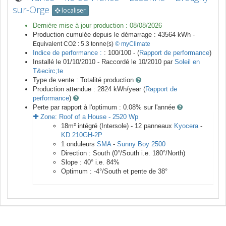
sur-Orge
localiser
Dernière mise à jour production :
08/08/2026
Production cumulée depuis le démarrage :
43564
kWh -
Equivalent CO2 :
5.3
tonne(s)
© myClimate
Indice de performance :
: 100/100 - (
Rapport de performance
)
Installé le 01/10/2010 -
Raccordé le
10/2010
par
Soleil en
T&ecirc;te
Type de vente :
Totalité production
Production attendue :
2824
kWh/year (
Rapport de
performance
)
Perte par rapport à l'optimum : 0.08
% sur l'année
Zone:
Roof of a House
-
2520
Wp
18
m²
intégré (Intersole) -
12
panneaux
Kyocera
-
KD 210GH-2P
1
onduleurs
SMA
-
Sunny Boy 2500
Direction :
South
(
0
°/South i.e.
180
°/North)
Slope :
40
° i.e.
84
%
Optimum :
-4
°/South et pente de
38
°