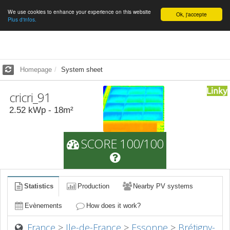
We use cookies to enhance your experience on this website
English
Ok, j'accepte
Plus d'infos.
Homepage
System sheet
cricri_91
2.52
kWp -
18
m²
SCORE 100/100
Statistics
Production
Nearby PV systems
Evènements
How does it work?
France
>
Ile-de-France
>
Essonne
>
Brétigny-