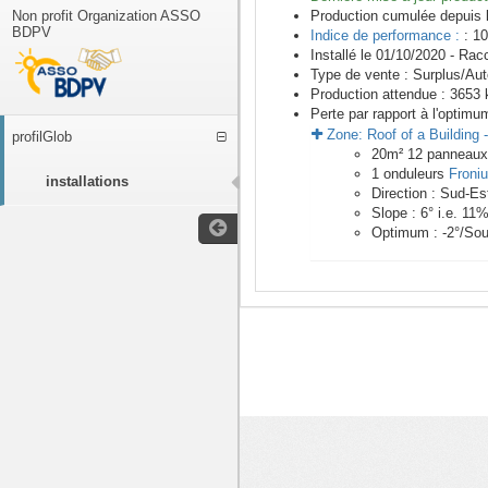
Non profit Organization ASSO
Production cumulée depuis 
BDPV
Indice de performance :
: 10
Installé le 01/10/2020 -
Racc
Type de vente :
Surplus/Au
Production attendue :
3653
k
Perte par rapport à l'optimu
Zone:
Roof of a Building
profilGlob
20
m²
12
panneau
1
onduleurs
Froni
installations
Direction :
Sud-Es
Slope :
6
° i.e.
11
Optimum :
-2
°/Sou
<