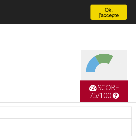
English
Ok,
j'accepte
SCORE
75/100