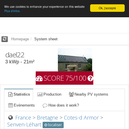
We use cookies to enhance your experience on this website
English
Ok, j'accepte
Plus d'infos.
Homepage
System sheet
dael22
3
kWp -
21
m²
SCORE 75/100
Statistics
Production
Nearby PV systems
Evènements
How does it work?
France
>
Bretagne
>
Cotes-d Armor
>
Senven-Léhart
localiser