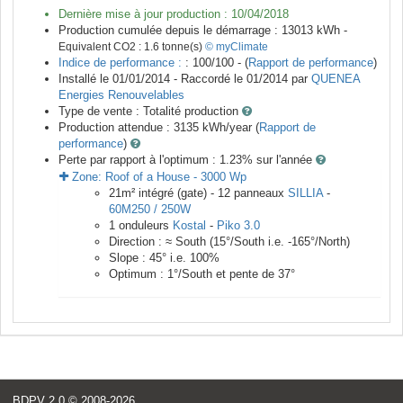
Dernière mise à jour production :
10/04/2018
Production cumulée depuis le démarrage :
13013
kWh -
Equivalent CO2 :
1.6
tonne(s)
© myClimate
Indice de performance :
: 100/100 - (
Rapport de performance
)
Installé le 01/01/2014 -
Raccordé le
01/2014
par
QUENEA
Energies Renouvelables
Type de vente :
Totalité production
Production attendue :
3135
kWh/year (
Rapport de
performance
)
Perte par rapport à l'optimum : 1.23
% sur l'année
Zone:
Roof of a House
-
3000
Wp
21
m²
intégré (gate) -
12
panneaux
SILLIA
-
60M250 / 250W
1
onduleurs
Kostal
-
Piko 3.0
Direction :
≈ South
(
15
°/South i.e.
-165
°/North)
Slope :
45
° i.e.
100
%
Optimum :
1
°/South et pente de
37
°
BDPV 2.0
© 2008-2026