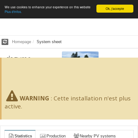
We use cookies to enhance your experience on this website
English
Ok, j'accepte
Plus d'infos.
Homepage
System sheet
dagume
2.94
kWp -
17
m²
SCORE 65/100
WARNING
:
Cette installation n'est plus
active.
Statistics
Production
Nearby PV systems