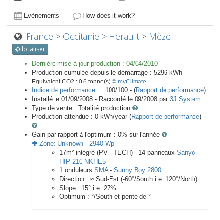
Evènements
How does it work?
France
>
Occitanie
>
Herault
>
Mèze
localiser
Dernière mise à jour production :
04/04/2010
Production cumulée depuis le démarrage :
5296
kWh -
Equivalent CO2 :
0.6
tonne(s)
© myClimate
Indice de performance :
: 100/100 - (
Rapport de performance
)
Installé le 01/09/2008 -
Raccordé le
09/2008
par
3J System
Type de vente :
Totalité production
Production attendue :
0
kWh/year (
Rapport de performance
)
Gain par rapport à l'optimum : 0
% sur l'année
Zone:
Unknown
-
2940
Wp
17
m²
intégré (PV - TECH) -
14
panneaux
Sanyo
-
HIP-210 NKHE5
1
onduleurs
SMA
-
Sunny Boy 2800
Direction :
≈ Sud-Est
(
-60
°/South i.e.
120
°/North)
Slope :
15
° i.e.
27
%
Optimum :
°/South et pente de
°