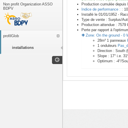
Non profit Organization ASSO
Production cumulée depuis 
BDPV
Indice de performance :
: 10
Installé le 01/01/1952 -
Racc
Type de vente :
Surplus/Au
Production attendue :
7579
k
Perte par rapport à l'optimu
Zone:
On the ground
-
0
profilGlob
28
m²
1
panneaux
1
onduleurs
Pas_d
installations
Direction :
South
(
Slope :
17
° i.e.
31
Optimum :
-4
°/Sou
<