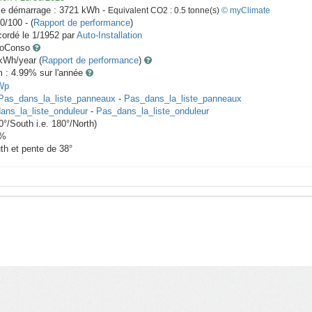
le démarrage :
3721
kWh -
Equivalent CO2 :
0.5
tonne(s)
© myClimate
0/100 - (
Rapport de performance
)
ordé le
1/1952
par
Auto-Installation
toConso
Wh/year (
Rapport de performance
)
m : 4.99
% sur l'année
Wp
Pas_dans_la_liste_panneaux
-
Pas_dans_la_liste_panneaux
ans_la_liste_onduleur
-
Pas_dans_la_liste_onduleur
0
°/South i.e.
180
°/North)
%
th et pente de
38
°