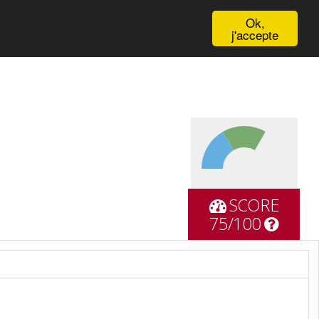
English
Ok,
j'accepte
SCORE
75/100