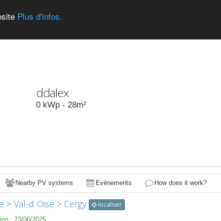
bsite
Plus d'infos.
ddalex
0
kWp -
28
m²
Nearby PV systems
Evènements
How does it work?
e
>
Val-d Oise
>
Cergy
localiser
ion :
23/06/2025