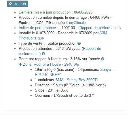
localiser
Dernière mise à jour production :
06/08/2026
Production cumulée depuis le démarrage :
64480
kWh -
Equivalent CO2 :
7.9
tonne(s)
© myClimate
Indice de performance :
: 100/100 - (
Rapport de performance
)
Installé le 01/07/2009 -
Raccordé le
07/2009
par
A3M
Photovoltaïque
Type de vente :
Totalité production
Production attendue :
3646
kWh/year (
Rapport de
performance
)
Perte par rapport à l'optimum : 3.16
% sur l'année
Zone:
Roof of a House
-
2940
Wp
19
m²
intégré (bac acier) -
14
panneaux
Sanyo
-
HIP-210 NKHE1
1
onduleurs
SMA
-
Sunny Boy 3000TL
Direction :
South
(
0
°/South i.e.
180
°/North)
Slope :
20
° i.e.
36
%
Optimum :
1
°/South et pente de
37
°