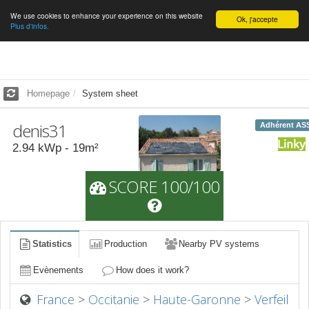
We use cookies to enhance your experience on this website
English
Ok, j'accepte
Plus d'infos.
Homepage
System sheet
denis31
Adhérent AS
2.94
kWp -
19
m²
SCORE 100/100
Statistics
Production
Nearby PV systems
Evènements
How does it work?
France
>
Occitanie
>
Haute-Garonne
>
Verfeil