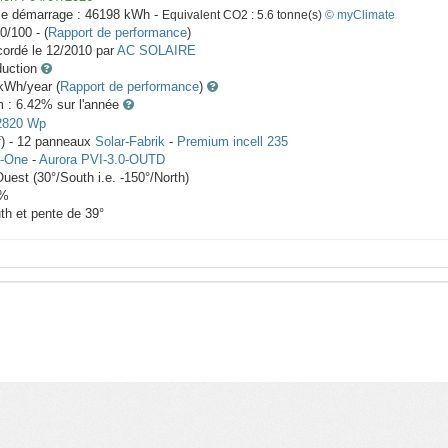
le démarrage :
46198
kWh -
Equivalent CO2 :
5.6
tonne(s)
© myClimate
0/100 - (
Rapport de performance
)
ordé le
12/2010
par
AC SOLAIRE
duction
Wh/year (
Rapport de performance
)
m : 6.42
% sur l'année
2820
Wp
f) -
12
panneaux
Solar-Fabrik
-
Premium incell 235
-One
-
Aurora PVI-3.0-OUTD
Ouest
(
30
°/South i.e.
-150
°/North)
%
th et pente de
39
°