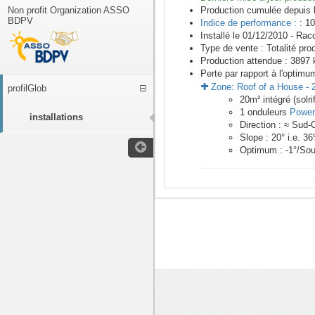
Non profit Organization ASSO
Production cumulée depuis 
BDPV
Indice de performance :
: 10
Installé le 01/12/2010 -
Racc
Type de vente :
Totalité pro
Production attendue :
3897
k
Perte par rapport à l'optimu
Zone:
Roof of a House
-
profilGlob
20
m²
intégré (solri
1
onduleurs
Power
installations
Direction :
≈ Sud-
Slope :
20
° i.e.
36
Optimum :
-1
°/Sou
<