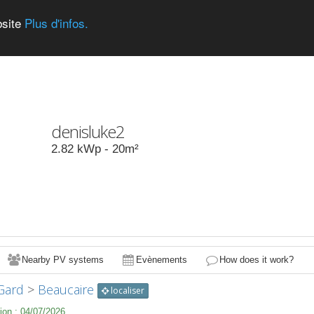
bsite
Plus d'infos.
denisluke2
2.82
kWp -
20
m²
Nearby PV systems
Evènements
How does it work?
Gard
>
Beaucaire
localiser
ion :
04/07/2026