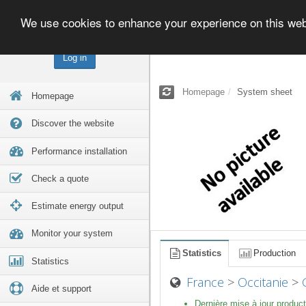
We use cookies to enhance your experience on this we
Log in
Homepage
System sheet
Homepage
Discover the website
Performance installation
Check a quote
Estimate energy output
Monitor your system
Statistics
Production
Statistics
France
>
Occitanie
>
Aide et support
Dernière mise à jour product