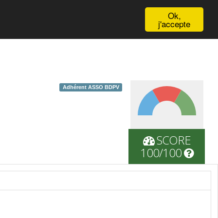
English
Ok,
j'accepte
Adhérent ASSO BDPV
SCORE
100/100