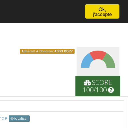
English
Ok,
j'accepte
Adhérent & Donateur ASSO BDPV
SCORE
100/100
mbe
localiser