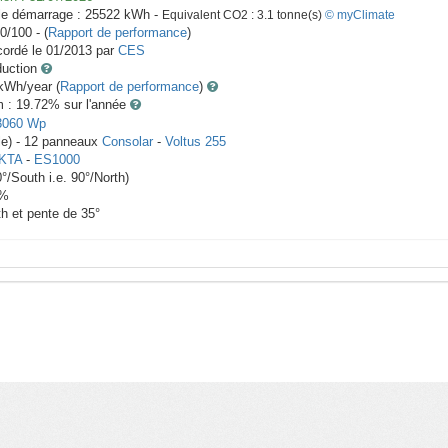
le démarrage :
25522
kWh -
Equivalent CO2 :
3.1
tonne(s)
© myClimate
0/100 - (
Rapport de performance
)
ordé le
01/2013
par
CES
duction
Wh/year (
Rapport de performance
)
m : 19.72
% sur l'année
3060
Wp
le) -
12
panneaux
Consolar
-
Voltus 255
KTA
-
ES1000
0
°/South i.e.
90
°/North)
%
th et pente de
35
°