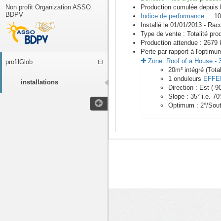
Non profit Organization ASSO
Production cumulée depuis 
BDPV
Indice de performance :
: 10
Installé le 01/01/2013 -
Racc
Type de vente :
Totalité pro
Production attendue :
2679
k
Perte par rapport à l'optimu
Zone:
Roof of a House
-
profilGlob
20
m²
intégré (Tota
1
onduleurs
EFFE
installations
Direction :
Est
(
-9
Slope :
35
° i.e.
70
Optimum :
2
°/Sou
<