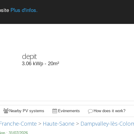
bsite
Plus d'infos.
depit
3.06
kWp -
20
m²
Nearby PV systems
Evènements
How does it work?
Franche-Comte
>
Haute-Saone
>
Dampvalley-lès-Colo
ion :
31/07/2026