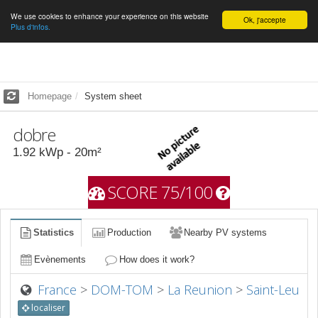
We use cookies to enhance your experience on this website
English
Ok, j'accepte
Plus d'infos.
Homepage
System sheet
dobre
1.92
kWp -
20
m²
SCORE 75/100
Statistics
Production
Nearby PV systems
Evènements
How does it work?
France
>
DOM-TOM
>
La Reunion
>
Saint-Leu
localiser