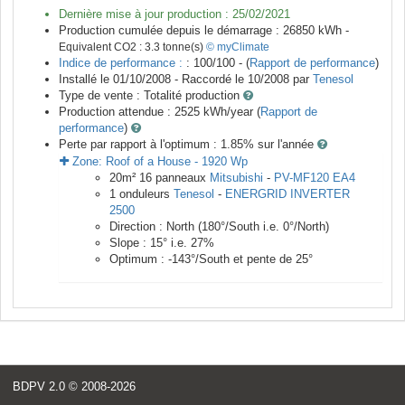
Dernière mise à jour production :
25/02/2021
Production cumulée depuis le démarrage :
26850
kWh -
Equivalent CO2 :
3.3
tonne(s)
© myClimate
Indice de performance :
: 100/100 - (
Rapport de performance
)
Installé le 01/10/2008 -
Raccordé le
10/2008
par
Tenesol
Type de vente :
Totalité production
Production attendue :
2525
kWh/year (
Rapport de
performance
)
Perte par rapport à l'optimum : 1.85
% sur l'année
Zone:
Roof of a House
-
1920
Wp
20
m²
16
panneaux
Mitsubishi
-
PV-MF120 EA4
1
onduleurs
Tenesol
-
ENERGRID INVERTER
2500
Direction :
North
(
180
°/South i.e.
0
°/North)
Slope :
15
° i.e.
27
%
Optimum :
-143
°/South et pente de
25
°
BDPV 2.0
© 2008-2026
<