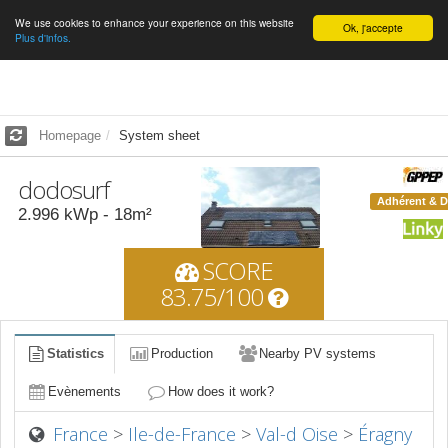
We use cookies to enhance your experience on this website
English
Ok, j'accepte
Plus d'infos.
Homepage
System sheet
dodosurf
Adhérent & 
2.996
kWp -
18
m²
SCORE
83.75/100
Statistics
Production
Nearby PV systems
Evènements
How does it work?
France
>
Ile-de-France
>
Val-d Oise
>
Éragny