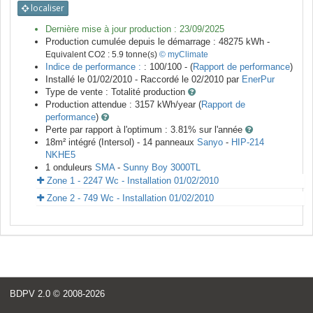
localiser
Dernière mise à jour production :
23/09/2025
Production cumulée depuis le démarrage :
48275
kWh -
Equivalent CO2 :
5.9
tonne(s)
© myClimate
Indice de performance :
: 100/100 - (
Rapport de performance
)
Installé le 01/02/2010 -
Raccordé le
02/2010
par
EnerPur
Type de vente :
Totalité production
Production attendue :
3157
kWh/year (
Rapport de
performance
)
Perte par rapport à l'optimum : 3.81
% sur l'année
18
m²
intégré (Intersol) -
14
panneaux
Sanyo
-
HIP-214
NKHE5
1
onduleurs
SMA
-
Sunny Boy 3000TL
Zone 1 - 2247 Wc - Installation 01/02/2010
Zone 2 - 749 Wc - Installation 01/02/2010
BDPV 2.0
© 2008-2026
<