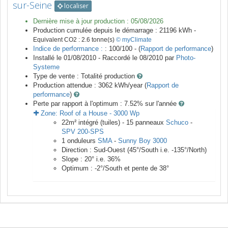
sur-Seine
localiser
Dernière mise à jour production :
05/08/2026
Production cumulée depuis le démarrage :
21196
kWh -
Equivalent CO2 :
2.6
tonne(s)
© myClimate
Indice de performance :
: 100/100 - (
Rapport de performance
)
Installé le 01/08/2010 -
Raccordé le
08/2010
par
Photo-
Systeme
Type de vente :
Totalité production
Production attendue :
3062
kWh/year (
Rapport de
performance
)
Perte par rapport à l'optimum : 7.52
% sur l'année
Zone:
Roof of a House
-
3000
Wp
22
m²
intégré (tuiles) -
15
panneaux
Schuco
-
SPV 200-SPS
1
onduleurs
SMA
-
Sunny Boy 3000
Direction :
Sud-Ouest
(
45
°/South i.e.
-135
°/North)
Slope :
20
° i.e.
36
%
Optimum :
-2
°/South et pente de
38
°