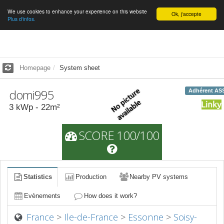
We use cookies to enhance your experience on this website
English
Ok, j'accepte
Plus d'infos.
Homepage
System sheet
domi995
Adhérent AS
3
kWp -
22
m²
SCORE 100/100
Statistics
Production
Nearby PV systems
Evènements
How does it work?
France
>
Ile-de-France
>
Essonne
>
Soisy-