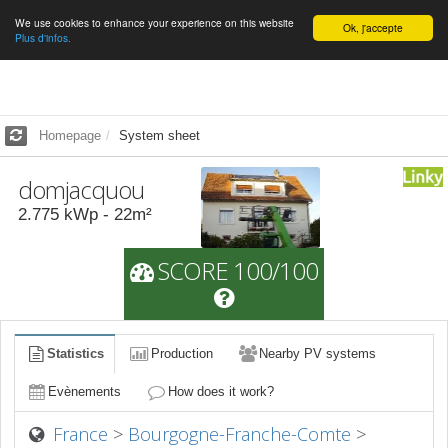
We use cookies to enhance your experience on this website
English
Ok, j'accepte
Plus d'infos.
Homepage
System sheet
domjacquou
2.775
kWp -
22
m²
SCORE 100/100
Statistics
Production
Nearby PV systems
Evènements
How does it work?
France
>
Bourgogne-Franche-Comte
>