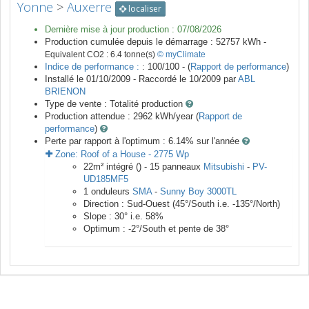
Yonne
>
Auxerre
localiser
Dernière mise à jour production :
07/08/2026
Production cumulée depuis le démarrage :
52757
kWh -
Equivalent CO2 :
6.4
tonne(s)
© myClimate
Indice de performance :
: 100/100 - (
Rapport de performance
)
Installé le 01/10/2009 -
Raccordé le
10/2009
par
ABL
BRIENON
Type de vente :
Totalité production
Production attendue :
2962
kWh/year (
Rapport de
performance
)
Perte par rapport à l'optimum : 6.14
% sur l'année
Zone:
Roof of a House
-
2775
Wp
22
m²
intégré () -
15
panneaux
Mitsubishi
-
PV-
UD185MF5
1
onduleurs
SMA
-
Sunny Boy 3000TL
Direction :
Sud-Ouest
(
45
°/South i.e.
-135
°/North)
Slope :
30
° i.e.
58
%
Optimum :
-2
°/South et pente de
38
°