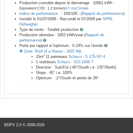
Production cumulée depuis le démarrage :
10001
kWh -
Equivalent CO2 :
1.2
tonne(s)
© myClimate
Indice de performance :
: 100/100 - (
Rapport de performance
)
Installé le 01/07/2009 -
Raccordé le
07/2009
par
SPRL
Deheegher
Type de vente :
Totalité production
Production attendue :
1852
kWh/year (
Rapport de
performance
)
Perte par rapport à l'optimum : 6.24
% sur l'année
Zone:
Roof of a House
-
1925
Wp
15
m²
11
panneaux
Schuco
-
S 175-SP-4
1
onduleurs
Schuco
-
SGI-1500 T
Direction :
Sud-Est
(
-45
°/South i.e.
135
°/North)
Slope :
45
° i.e.
100
%
Optimum :
-2
°/South et pente de
39
°
BDPV 2.0
© 2008-2026
<