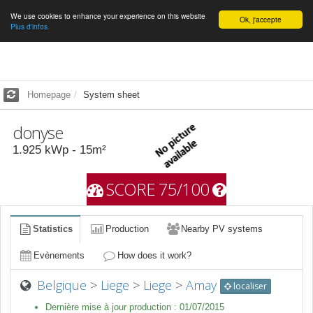
We use cookies to enhance your experience on this website
English
Ok, j'accepte
Plus d'infos.
Homepage
System sheet
donyse
1.925
kWp -
15
m²
SCORE 75/100
Statistics
Production
Nearby PV systems
Evènements
How does it work?
Belgique
>
Liege
>
Liege
>
Amay
localiser
Dernière mise à jour production :
01/07/2015