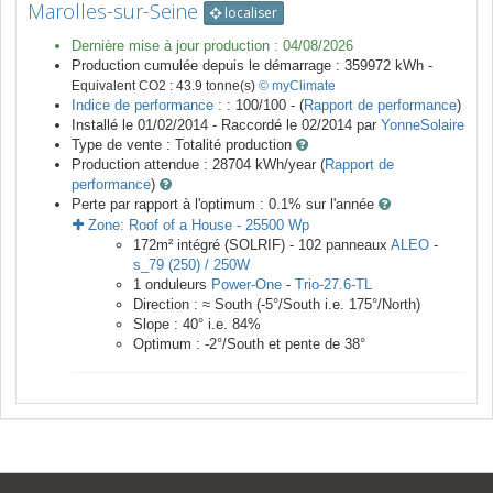
Marolles-sur-Seine
localiser
Dernière mise à jour production :
04/08/2026
Production cumulée depuis le démarrage :
359972
kWh -
Equivalent CO2 :
43.9
tonne(s)
© myClimate
Indice de performance :
: 100/100 - (
Rapport de performance
)
Installé le 01/02/2014 -
Raccordé le
02/2014
par
YonneSolaire
Type de vente :
Totalité production
Production attendue :
28704
kWh/year (
Rapport de
performance
)
Perte par rapport à l'optimum : 0.1
% sur l'année
Zone:
Roof of a House
-
25500
Wp
172
m²
intégré (SOLRIF) -
102
panneaux
ALEO
-
s_79 (250) / 250W
1
onduleurs
Power-One
-
Trio-27.6-TL
Direction :
≈ South
(
-5
°/South i.e.
175
°/North)
Slope :
40
° i.e.
84
%
Optimum :
-2
°/South et pente de
38
°