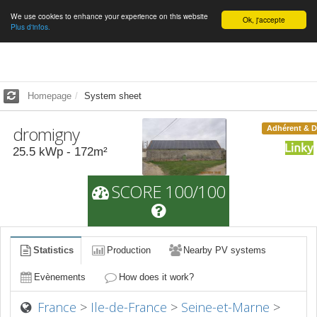
We use cookies to enhance your experience on this website
English
Ok, j'accepte
Plus d'infos.
Homepage
System sheet
dromigny
Adhérent & 
25.5
kWp -
172
m²
SCORE 100/100
Statistics
Production
Nearby PV systems
Evènements
How does it work?
France
>
Ile-de-France
>
Seine-et-Marne
>