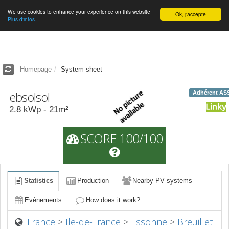
We use cookies to enhance your experience on this website
English
Ok, j'accepte
Plus d'infos.
Homepage
System sheet
ebsolsol
Adhérent AS
2.8
kWp -
21
m²
SCORE 100/100
Statistics
Production
Nearby PV systems
Evènements
How does it work?
France
>
Ile-de-France
>
Essonne
>
Breuillet