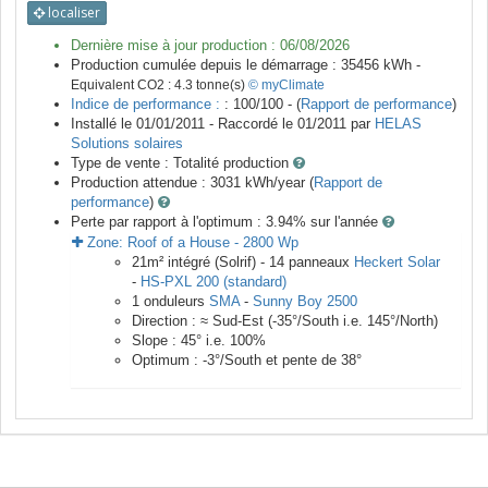
localiser
Dernière mise à jour production :
06/08/2026
Production cumulée depuis le démarrage :
35456
kWh -
Equivalent CO2 :
4.3
tonne(s)
© myClimate
Indice de performance :
: 100/100 - (
Rapport de performance
)
Installé le 01/01/2011 -
Raccordé le
01/2011
par
HELAS
Solutions solaires
Type de vente :
Totalité production
Production attendue :
3031
kWh/year (
Rapport de
performance
)
Perte par rapport à l'optimum : 3.94
% sur l'année
Zone:
Roof of a House
-
2800
Wp
21
m²
intégré (Solrif) -
14
panneaux
Heckert Solar
-
HS-PXL 200 (standard)
1
onduleurs
SMA
-
Sunny Boy 2500
Direction :
≈ Sud-Est
(
-35
°/South i.e.
145
°/North)
Slope :
45
° i.e.
100
%
Optimum :
-3
°/South et pente de
38
°