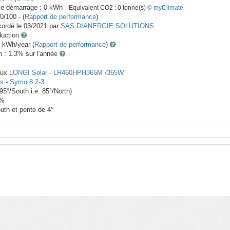
le démarrage :
0
kWh -
Equivalent CO2 :
0
tonne(s)
© myClimate
0/100 - (
Rapport de performance
)
ordé le
03/2021
par
SAS DIANERGIE SOLUTIONS
duction
kWh/year (
Rapport de performance
)
m : 1.3
% sur l'année
aux
LONGI Solar
-
LR460HPH365M /365W
us
-
Symo 8.2-3
-95
°/South i.e.
85
°/North)
%
outh et pente de
4
°