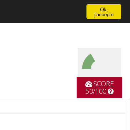
English
Ok,
j'accepte
SCORE
50/100