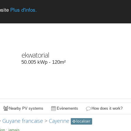
bsite
Plus d'infos.
ekwatorial
50.005
kWp -
120
m²
Nearby PV systems
Evènements
How does it work?
>
Guyane francaise
>
Cayenne
localiser
ion :
jamais