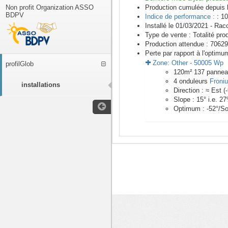
Non profit Organization ASSO
Production cumulée depuis 
BDPV
Indice de performance :
: 10
Installé le 01/03/2021 -
Racc
Type de vente :
Totalité pro
Production attendue :
70629
Perte par rapport à l'optimu
Zone:
Other
-
50005
Wp
profilGlob
120
m²
137
panne
4
onduleurs
Froni
installations
Direction :
≈ Est
(
Slope :
15
° i.e.
27
Optimum :
-52
°/S
<