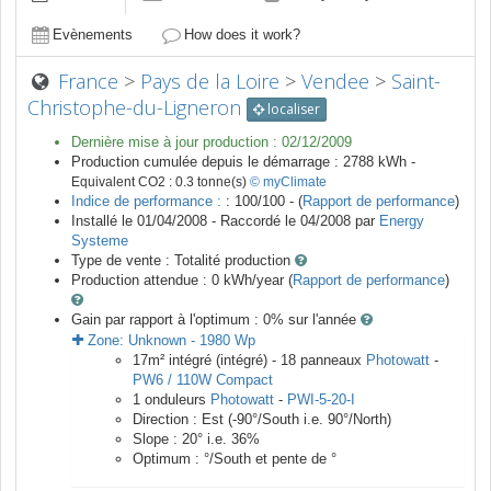
Evènements
How does it work?
France
>
Pays de la Loire
>
Vendee
>
Saint-
Christophe-du-Ligneron
localiser
Dernière mise à jour production :
02/12/2009
Production cumulée depuis le démarrage :
2788
kWh -
Equivalent CO2 :
0.3
tonne(s)
© myClimate
Indice de performance :
: 100/100 - (
Rapport de performance
)
Installé le 01/04/2008 -
Raccordé le
04/2008
par
Energy
Systeme
Type de vente :
Totalité production
Production attendue :
0
kWh/year (
Rapport de performance
)
Gain par rapport à l'optimum : 0
% sur l'année
Zone:
Unknown
-
1980
Wp
17
m²
intégré (intégré) -
18
panneaux
Photowatt
-
PW6 / 110W Compact
1
onduleurs
Photowatt
-
PWI-5-20-I
Direction :
Est
(
-90
°/South i.e.
90
°/North)
Slope :
20
° i.e.
36
%
Optimum :
°/South et pente de
°