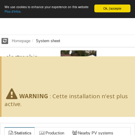
We use cookies to enhance your experience on this website
English
Ok, j'accepte
Plus d'infos.
Homepage
System sheet
electronbis
1.98
kWp -
17
m²
SCORE 65/100
WARNING
:
Cette installation n'est plus
active.
Statistics
Production
Nearby PV systems