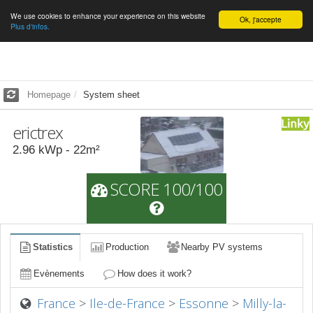
We use cookies to enhance your experience on this website
English
Ok, j'accepte
Plus d'infos.
Homepage
System sheet
erictrex
2.96
kWp -
22
m²
SCORE 100/100
Statistics
Production
Nearby PV systems
Evènements
How does it work?
France
>
Ile-de-France
>
Essonne
>
Milly-la-