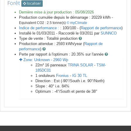
Forêt
localiser
Dernière mise à jour production :
05/08/2026
Production cumulée depuis le démarrage :
20229
kWh -
Equivalent CO2 :
2.5
tonne(s)
© myClimate
Indice de performance :
: 100/100 - (
Rapport de performance
)
Installé le 01/03/2011 -
Raccordé le
03/2011
par
SUNNCO
Type de vente :
Totalité production
Production attendue :
2593
kWh/year (
Rapport de
performance
)
Perte par rapport à l'optimum : 20.35
% sur l'année
Zone:
Unknown
-
2960
Wp
22
m²
16
panneaux
TRINA SOLAR
-
TSM-
185DC01
1
onduleurs
Fronius
-
IG 30 TL
Direction :
Est
(
-90
°/South i.e.
90
°/North)
Slope :
40
° i.e.
84
%
Optimum :
-4
°/South et pente de
38
°