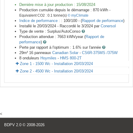
Dernière mise à jour production :
15/08/2024
Production cumulée depuis le démarrage :
870
kWh -
Equivalent CO2 :
0.1
tonne(s)
© myClimate
Indice de performance :
: 100/100 - (
Rapport de performance
)
Installé le 20/03/2024 -
Raccordé le
3/2024
par
Conersol
Type de vente :
Surplus/AutoConso
Production attendue :
7663
kWh/year (
Rapport de
performance
)
Perte par rapport à l'optimum : 1.6
% sur l'année
29
m²
16
panneaux
Canadian Solar
-
CS6R-375MS /375W
8
onduleurs
Hoymiles
-
HMS 800-2T
Zone 1 - 1500 Wc - Installation 20/03/2024
Zone 2 - 4500 Wc - Installation 20/03/2024
<
BDPV 2.0
© 2008-2026