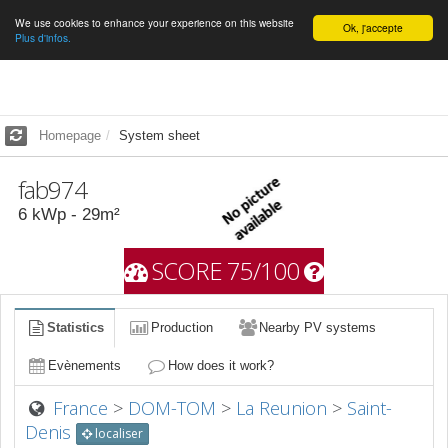
We use cookies to enhance your experience on this website
English
Ok, j'accepte
Plus d'infos.
Homepage
System sheet
fab974
6
kWp -
29
m²
SCORE 75/100
Statistics
Production
Nearby PV systems
Evènements
How does it work?
France
>
DOM-TOM
>
La Reunion
>
Saint-
Denis
localiser