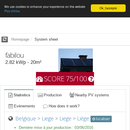
We use cookies to enhance your experience on this website
English
Ok, j'accepte
Plus d'infos.
Homepage
System sheet
fabilou
2.82
kWp -
20
m²
SCORE 75/100
Statistics
Production
Nearby PV systems
Evènements
How does it work?
Belgique
>
Liege
>
Liege
>
Liège
localiser
Dernière mise à jour production :
03/06/2016