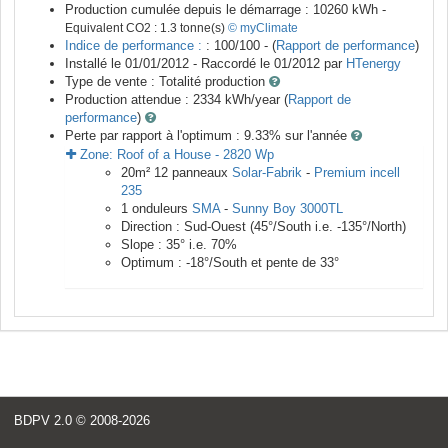
Production cumulée depuis le démarrage :
10260
kWh -
Equivalent CO2 :
1.3
tonne(s)
© myClimate
Indice de performance :
: 100/100 - (
Rapport de performance
)
Installé le 01/01/2012 -
Raccordé le
01/2012
par
HTenergy
Type de vente :
Totalité production
Production attendue :
2334
kWh/year (
Rapport de
performance
)
Perte par rapport à l'optimum : 9.33
% sur l'année
Zone:
Roof of a House
-
2820
Wp
20
m²
12
panneaux
Solar-Fabrik
-
Premium incell
235
1
onduleurs
SMA
-
Sunny Boy 3000TL
Direction :
Sud-Ouest
(
45
°/South i.e.
-135
°/North)
Slope :
35
° i.e.
70
%
Optimum :
-18
°/South et pente de
33
°
BDPV 2.0
© 2008-2026
<