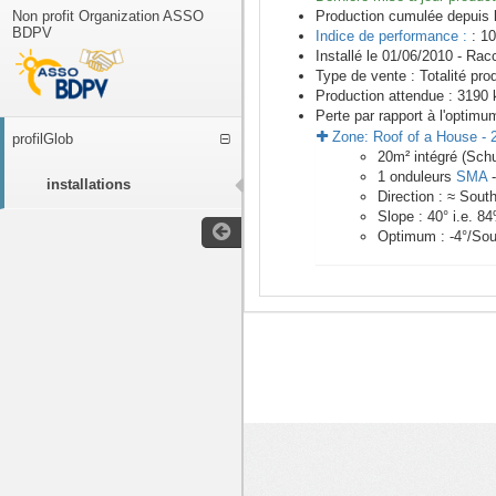
Non profit Organization ASSO
Production cumulée depuis 
BDPV
Indice de performance :
: 10
Installé le 01/06/2010 -
Racc
Type de vente :
Totalité pro
Production attendue :
3190
k
Perte par rapport à l'optimu
Zone:
Roof of a House
-
profilGlob
20
m²
intégré (Sch
1
onduleurs
SMA
installations
Direction :
≈ Sout
Slope :
40
° i.e.
84
Optimum :
-4
°/Sou
<