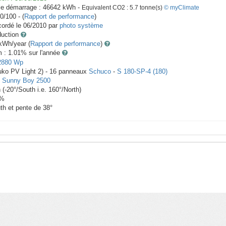
le démarrage :
46642
kWh -
Equivalent CO2 :
5.7
tonne(s)
© myClimate
0/100 - (
Rapport de performance
)
ordé le
06/2010
par
photo système
duction
Wh/year (
Rapport de performance
)
m : 1.01
% sur l'année
2880
Wp
uko PV Light 2) -
16
panneaux
Schuco
-
S 180-SP-4 (180)
-
Sunny Boy 2500
h
(
-20
°/South i.e.
160
°/North)
%
th et pente de
38
°