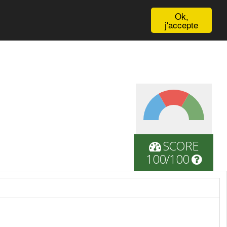
English
Ok,
j'accepte
SCORE
100/100