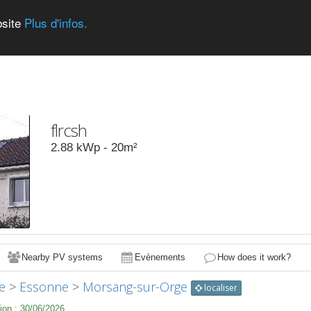
bsite
Plus d'infos.
flrcsh
2.88
kWp -
20
m²
Nearby PV systems
Evènements
How does it work?
e
>
Essonne
>
Morsang-sur-Orge
localiser
ion :
30/06/2026