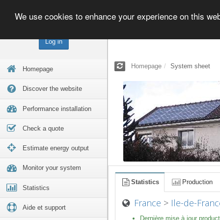
We use cookies to enhance your experience on this we
Log in
Homepage
System sheet
Homepage
Discover the website
Performance installation
Check a quote
Estimate energy output
Monitor your system
Statistics
Production
Statistics
France
>
Ile-de-Franc
Aide et support
Dernière mise à jour product