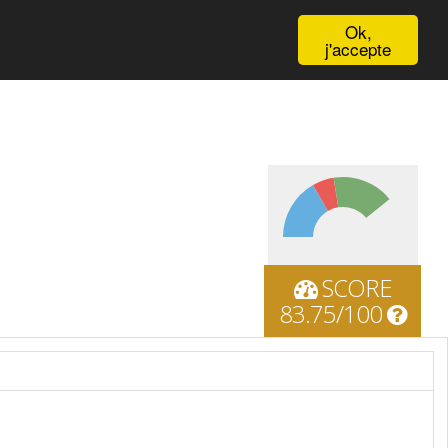
English
Ok,
j'accepte
SCORE
83.75/100