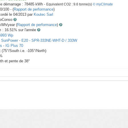
le démarrage :
78485
kWh -
Equivalent CO2 :
9.6
tonne(s)
© myClimate
0/100 - (
Rapport de performance
)
ordé le
04/2013
par
Koutec Sarl
toConso
Wh/year (
Rapport de performance
)
m : 16.51
% sur l'année
6993
Wp
x
SunPower
-
E20 - SPR-333NE-WHT-D / 333W
us
-
IG Plus 70
t
(
75
°/South i.e.
-105
°/North)
%
th et pente de
38
°