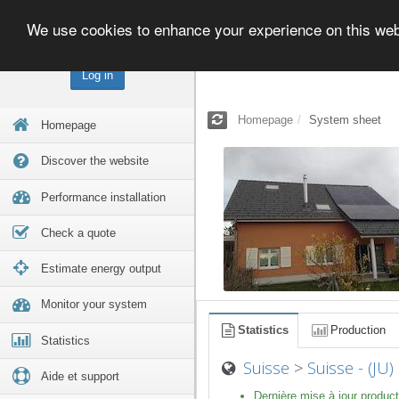
We use cookies to enhance your experience on this we
Log in
Homepage
System sheet
Homepage
Discover the website
Performance installation
Check a quote
Estimate energy output
Monitor your system
Statistics
Production
Statistics
Suisse
>
Suisse - (JU) 
Aide et support
Dernière mise à jour product