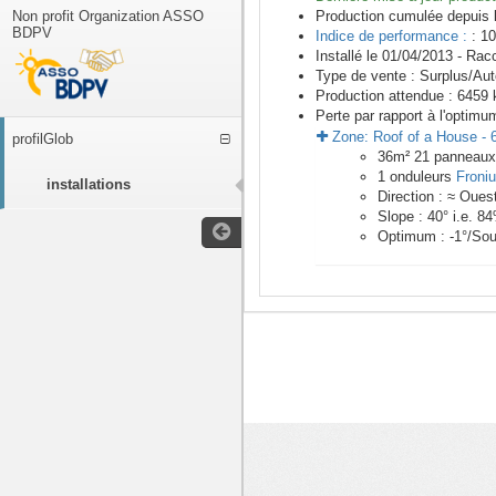
Non profit Organization ASSO
Production cumulée depuis 
BDPV
Indice de performance :
: 10
Installé le 01/04/2013 -
Racc
Type de vente :
Surplus/Au
Production attendue :
6459
k
Perte par rapport à l'optimu
Zone:
Roof of a House
-
profilGlob
36
m²
21
panneau
1
onduleurs
Froni
installations
Direction :
≈ Oues
Slope :
40
° i.e.
84
Optimum :
-1
°/Sou
<