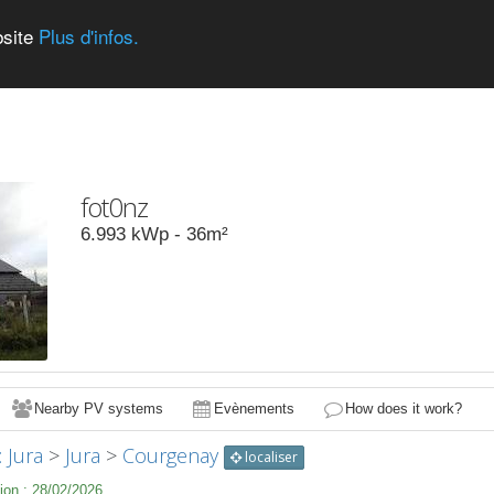
bsite
Plus d'infos.
fot0nz
6.993
kWp -
36
m²
Nearby PV systems
Evènements
How does it work?
: Jura
>
Jura
>
Courgenay
localiser
ion :
28/02/2026