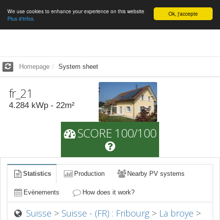
We use cookies to enhance your experience on this website
English
Ok, j'accepte
Plus d'infos.
Homepage
System sheet
fr_21
4.284
kWp -
22
m²
SCORE 100/100
Statistics
Production
Nearby PV systems
Evènements
How does it work?
Suisse
>
Suisse - (FR) : Fribourg
>
La broye
>