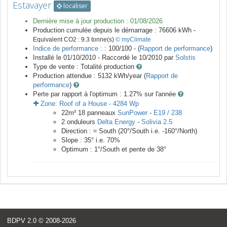
Estavayer
localiser
Dernière mise à jour production :
01/08/2026
Production cumulée depuis le démarrage :
76606
kWh -
Equivalent CO2 :
9.3
tonne(s)
© myClimate
Indice de performance :
: 100/100 - (
Rapport de performance
)
Installé le 01/10/2010 -
Raccordé le
10/2010
par
Solstis
Type de vente :
Totalité production
Production attendue :
5132
kWh/year (
Rapport de
performance
)
Perte par rapport à l'optimum : 1.27
% sur l'année
Zone:
Roof of a House
-
4284
Wp
22
m²
18
panneaux
SunPower
-
E19 / 238
2
onduleurs
Delta Energy
-
Solivia 2.5
Direction :
≈ South
(
20
°/South i.e.
-160
°/North)
Slope :
35
° i.e.
70
%
Optimum :
1
°/South et pente de
38
°
BDPV 2.0
© 2008-2026