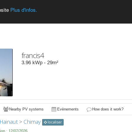
bsite
Plus d'infos.
francis4
3.96
kWp -
29
m²
Nearby PV systems
Evènements
How does it work?
Hainaut
>
Chimay
localiser
ion :
12/07/2026