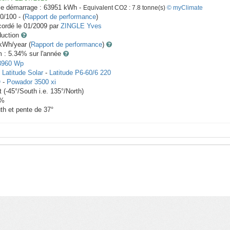
le démarrage :
63951
kWh -
Equivalent CO2 :
7.8
tonne(s)
© myClimate
0/100 - (
Rapport de performance
)
ordé le
01/2009
par
ZINGLE Yves
duction
Wh/year (
Rapport de performance
)
m : 5.34
% sur l'année
3960
Wp
x
Latitude Solar
-
Latitude P6-60/6 220
O
-
Powador 3500 xi
t
(
-45
°/South i.e.
135
°/North)
%
th et pente de
37
°