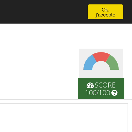
English
Ok,
j'accepte
SCORE
100/100