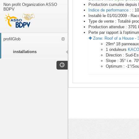
Non profit Organization ASSO
Production cumulée depuis 
BDPV
Indice de performance :
: 10
Installé le 01/01/2009 -
Racc
Type de vente :
Totalité pro
Production attendue :
3791
k
Perte par rapport à l'optimu
Zone:
Roof of a House
-
profilGlob
29
m²
18
panneau
1
onduleurs
KAC
installations
Direction :
Sud-Es
Slope :
35
° i.e.
70
Optimum :
-1
°/Sou
<