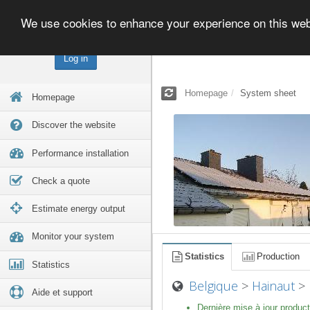
We use cookies to enhance your experience on this we
Log in
Homepage
System sheet
Homepage
Discover the website
Performance installation
Check a quote
Estimate energy output
Monitor your system
Statistics
Production
Statistics
Belgique
>
Hainaut
>
Aide et support
Dernière mise à jour product