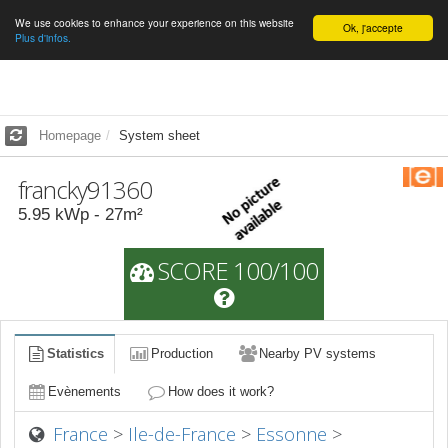
We use cookies to enhance your experience on this website
English
Ok, j'accepte
Plus d'infos.
Homepage
System sheet
francky91360
5.95
kWp -
27
m²
SCORE 100/100
Statistics
Production
Nearby PV systems
Evènements
How does it work?
France
>
Ile-de-France
>
Essonne
>