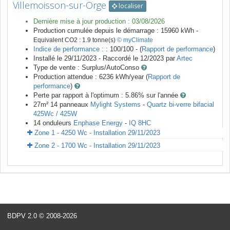
Villemoisson-sur-Orge
localiser
Dernière mise à jour production :
03/08/2026
Production cumulée depuis le démarrage :
15960
kWh -
Equivalent CO2 :
1.9
tonne(s)
© myClimate
Indice de performance :
: 100/100 - (
Rapport de performance
)
Installé le 29/11/2023 -
Raccordé le
12/2023
par
Artec
Type de vente :
Surplus/AutoConso
Production attendue :
6236
kWh/year (
Rapport de
performance
)
Perte par rapport à l'optimum : 5.86
% sur l'année
27
m²
14
panneaux
Mylight Systems
-
Quartz bi-verre bifacial
425Wc / 425W
14
onduleurs
Enphase Energy
-
IQ 8HC
Zone 1 - 4250 Wc - Installation 29/11/2023
Zone 2 - 1700 Wc - Installation 29/11/2023
BDPV 2.0
© 2008-2026
<