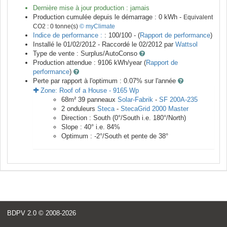
Dernière mise à jour production :
jamais
Production cumulée depuis le démarrage :
0
kWh -
Equivalent
CO2 :
0
tonne(s)
© myClimate
Indice de performance :
: 100/100 - (
Rapport de performance
)
Installé le 01/02/2012 -
Raccordé le
02/2012
par
Wattsol
Type de vente :
Surplus/AutoConso
Production attendue :
9106
kWh/year (
Rapport de
performance
)
Perte par rapport à l'optimum : 0.07
% sur l'année
Zone:
Roof of a House
-
9165
Wp
68
m²
39
panneaux
Solar-Fabrik
-
SF 200A-235
2
onduleurs
Steca
-
StecaGrid 2000 Master
Direction :
South
(
0
°/South i.e.
180
°/North)
Slope :
40
° i.e.
84
%
Optimum :
-2
°/South et pente de
38
°
BDPV 2.0
© 2008-2026
<