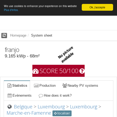
We use cookies to enhance your experience on this website
English
Ok, j'accepte
Plus d'infos.
Homepage
System sheet
franjo
9.165
kWp -
68
m²
SCORE 50/100
Statistics
Production
Nearby PV systems
Evènements
How does it work?
Belgique
>
Luxembourg
>
Luxembourg
>
Marche-en-Famenne
localiser