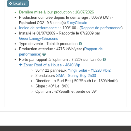
localiser
Dernière mise à jour production :
10/07/2026
Production cumulée depuis le démarrage :
80579
kWh -
Equivalent CO2 :
9.8
tonne(s)
© myClimate
Indice de performance :
: 100/100 - (
Rapport de performance
)
Installé le 01/07/2009 -
Raccordé le
07/2009
par
GreenEnergy4Seasons
Type de vente :
Totalité production
Production attendue :
4715
kWh/year (
Rapport de
performance
)
Perte par rapport à l'optimum : 7.22
% sur l'année
Zone:
Roof of a House
-
4840
Wp
36
m²
22
panneaux
Yingli Solar
-
YL220 Pb-2
2
onduleurs
SMA
-
Sunny Boy 2500
Direction :
≈ Sud-Est
(
-50
°/South i.e.
130
°/North)
Slope :
40
° i.e.
84
%
Optimum :
-2
°/South et pente de
39
°