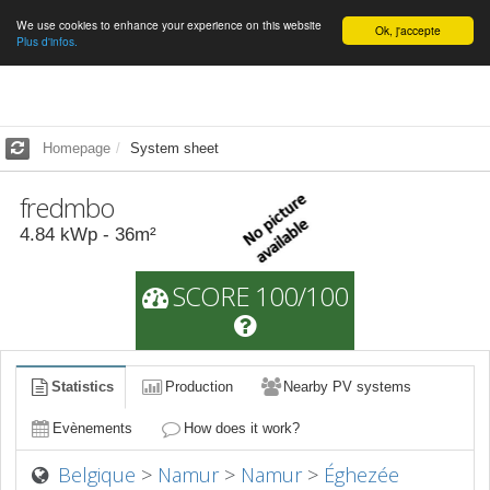
We use cookies to enhance your experience on this website
English
Ok, j'accepte
Plus d'infos.
Homepage
System sheet
fredmbo
4.84
kWp -
36
m²
SCORE 100/100
Statistics
Production
Nearby PV systems
Evènements
How does it work?
Belgique
>
Namur
>
Namur
>
Éghezée