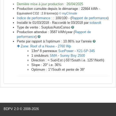
Dernière mise à jour production :
26/04/2025
Production cumulée depuis le démarrage :
22664
kWh -
Equivalent CO2 :
2.8
tonne(s)
© myClimate
Indice de performance :
: 100/100 - (
Rapport de performance
)
Installé le 01/03/2018 -
Raccordé le
03/2018
par
solavolt
Type de vente :
Surplus/AutoConso
Production attendue :
3587
kWh/year (
Rapport de
performance
)
Perte par rapport à l'optimum : 10.86
% sur l'année
Zone:
Roof of a House
-
2760
Wp
13
m²
8
panneaux
SunPower
-
X21-SP-345
1
onduleurs
SMA
-
Sunny Boy 2500
Direction :
≈ Sud-Est
(
-55
°/South i.e.
125
°/North)
Slope :
20
° i.e.
36
%
Optimum :
1
°/South et pente de
38
°
BDPV 2.0
© 2008-2026
<