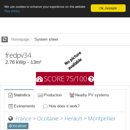
We use cookies to enhance your experience on this website
English
Ok, j'accepte
Plus d'infos.
Homepage
System sheet
fredpv34
2.76
kWp -
13
m²
SCORE 75/100
Statistics
Production
Nearby PV systems
Evènements
How does it work?
France
>
Occitanie
>
Herault
>
Montpellier
localiser