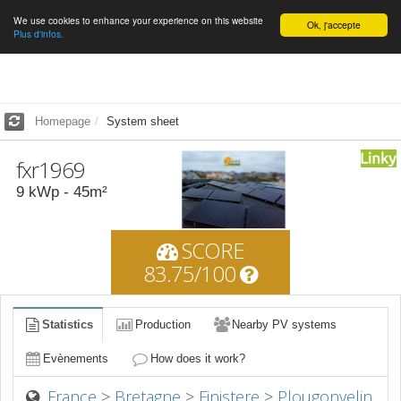
We use cookies to enhance your experience on this website
English
Ok, j'accepte
Plus d'infos.
Homepage
System sheet
fxr1969
9
kWp -
45
m²
SCORE
83.75/100
Statistics
Production
Nearby PV systems
Evènements
How does it work?
France
>
Bretagne
>
Finistere
>
Plougonvelin