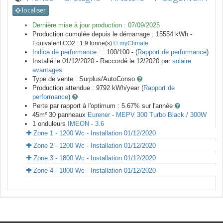
localiser
Dernière mise à jour production :
07/09/2025
Production cumulée depuis le démarrage :
15554
kWh -
Equivalent CO2 :
1.9
tonne(s)
© myClimate
Indice de performance :
: 100/100 - (
Rapport de performance
)
Installé le 01/12/2020 -
Raccordé le
12/2020
par
solaire
avantages
Type de vente :
Surplus/AutoConso
Production attendue :
9792
kWh/year (
Rapport de
performance
)
Perte par rapport à l'optimum : 5.67
% sur l'année
45
m²
30
panneaux
Eurener
-
MEPV 300 Turbo Black / 300W
1
onduleurs
IMEON
-
3.6
Zone 1 - 1200 Wc - Installation 01/12/2020
Zone 2 - 1200 Wc - Installation 01/12/2020
Zone 3 - 1800 Wc - Installation 01/12/2020
Zone 4 - 1800 Wc - Installation 01/12/2020