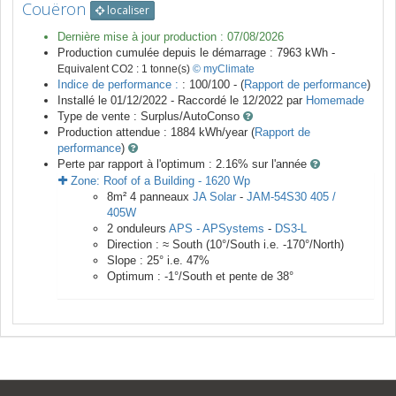
Couëron
localiser
Dernière mise à jour production :
07/08/2026
Production cumulée depuis le démarrage :
7963
kWh -
Equivalent CO2 :
1
tonne(s)
© myClimate
Indice de performance :
: 100/100 - (
Rapport de performance
)
Installé le 01/12/2022 -
Raccordé le
12/2022
par
Homemade
Type de vente :
Surplus/AutoConso
Production attendue :
1884
kWh/year (
Rapport de
performance
)
Perte par rapport à l'optimum : 2.16
% sur l'année
Zone:
Roof of a Building
-
1620
Wp
8
m²
4
panneaux
JA Solar
-
JAM-54S30 405 /
405W
2
onduleurs
APS - APSystems
-
DS3-L
Direction :
≈ South
(
10
°/South i.e.
-170
°/North)
Slope :
25
° i.e.
47
%
Optimum :
-1
°/South et pente de
38
°