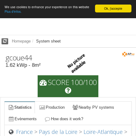
We use cookies to enhance your experience on this website
English
Ok, j'accepte
Plus d'infos.
Homepage
System sheet
gcoue44
1.62
kWp -
8
m²
SCORE 100/100
Statistics
Production
Nearby PV systems
Evènements
How does it work?
France
>
Pays de la Loire
>
Loire-Atlantique
>