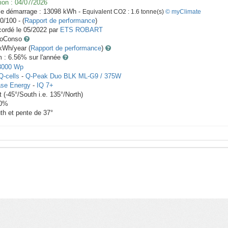
ion :
04/07/2026
le démarrage :
13098
kWh -
Equivalent CO2 :
1.6
tonne(s)
© myClimate
0/100 - (
Rapport de performance
)
ordé le
05/2022
par
ETS ROBART
toConso
Wh/year (
Rapport de performance
)
m : 6.56
% sur l'année
3000
Wp
Q-cells
-
Q-Peak Duo BLK ML-G9 / 375W
se Energy
-
IQ 7+
t
(
-45
°/South i.e.
135
°/North)
0
%
th et pente de
37
°