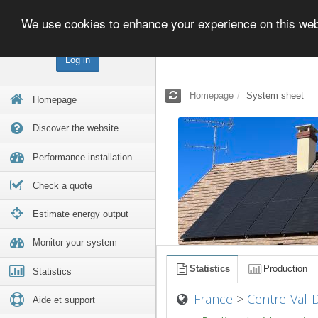
We use cookies to enhance your experience on this we
Log in
Homepage
System sheet
Homepage
Discover the website
Performance installation
Check a quote
Estimate energy output
Monitor your system
Statistics
Production
Statistics
France
>
Centre-Val-
Aide et support