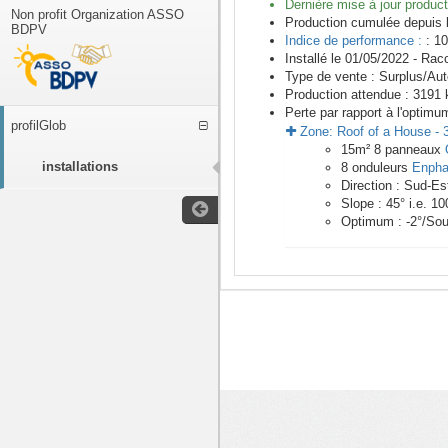
Dernière mise à jour product
Non profit Organization ASSO
Production cumulée depuis 
BDPV
Indice de performance :
: 10
Installé le 01/05/2022 -
Racc
Type de vente :
Surplus/Au
Production attendue :
3191
k
Perte par rapport à l'optimu
profilGlob
Zone:
Roof of a House
-
15
m²
8
panneaux
installations
8
onduleurs
Enpha
Direction :
Sud-Es
Slope :
45
° i.e.
10
Optimum :
-2
°/Sou
<