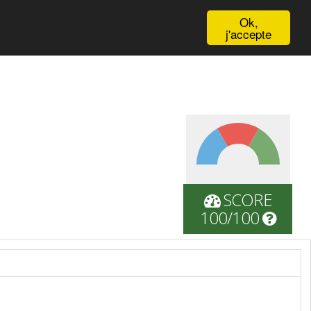
English
Ok,
j'accepte
SCORE
100/100