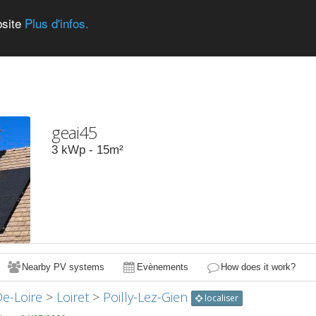
bsite
Plus d'infos.
geai45
3
kWp -
15
m²
Nearby PV systems
Evènements
How does it work?
De-Loire
>
Loiret
>
Poilly-Lez-Gien
localiser