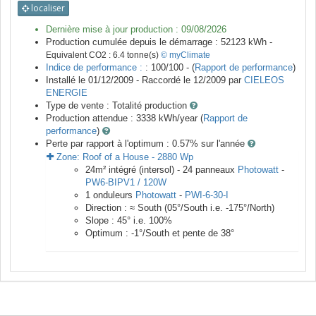
localiser
Dernière mise à jour production :
09/08/2026
Production cumulée depuis le démarrage :
52123
kWh -
Equivalent CO2 :
6.4
tonne(s)
© myClimate
Indice de performance :
: 100/100 - (
Rapport de performance
)
Installé le 01/12/2009 -
Raccordé le
12/2009
par
CIELEOS
ENERGIE
Type de vente :
Totalité production
Production attendue :
3338
kWh/year (
Rapport de
performance
)
Perte par rapport à l'optimum : 0.57
% sur l'année
Zone:
Roof of a House
-
2880
Wp
24
m²
intégré (intersol) -
24
panneaux
Photowatt
-
PW6-BIPV1 / 120W
1
onduleurs
Photowatt
-
PWI-6-30-I
Direction :
≈ South
(
05
°/South i.e.
-175
°/North)
Slope :
45
° i.e.
100
%
Optimum :
-1
°/South et pente de
38
°