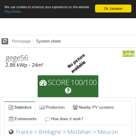
We use cookies to enhance your experience on this website
English
Ok, j'accepte
Plus d'infos.
Homepage
System sheet
gege56
2.88
kWp -
24
m²
SCORE 100/100
Statistics
Production
Nearby PV systems
Evènements
How does it work?
France
>
Bretagne
>
Morbihan
>
Meucon