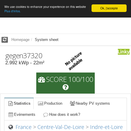
We use cookies to enhance your experience on this website
English
Ok, j'accepte
Plus d'infos.
Homepage
System sheet
gegen37320
2.992
kWp -
22
m²
SCORE 100/100
Statistics
Production
Nearby PV systems
Evènements
How does it work?
France
>
Centre-Val-De-Loire
>
Indre-et-Loire