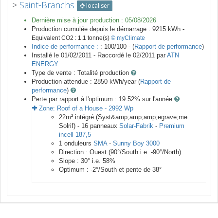
>
Saint-Branchs
localiser
Dernière mise à jour production :
05/08/2026
Production cumulée depuis le démarrage :
9215
kWh -
Equivalent CO2 :
1.1
tonne(s)
© myClimate
Indice de performance :
: 100/100 - (
Rapport de performance
)
Installé le 01/02/2011 -
Raccordé le
02/2011
par
ATN
ENERGY
Type de vente :
Totalité production
Production attendue :
2850
kWh/year (
Rapport de
performance
)
Perte par rapport à l'optimum : 19.52
% sur l'année
Zone:
Roof of a House
-
2992
Wp
22
m²
intégré (Syst&amp;amp;amp;egrave;me
Solrif) -
16
panneaux
Solar-Fabrik
-
Premium
incell 187,5
1
onduleurs
SMA
-
Sunny Boy 3000
Direction :
Ouest
(
90
°/South i.e.
-90
°/North)
Slope :
30
° i.e.
58
%
Optimum :
-2
°/South et pente de
38
°