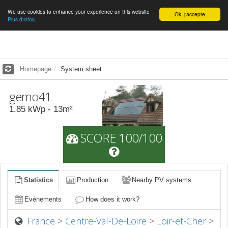
We use cookies to enhance your experience on this website
English
Ok, j'accepte
Plus d'infos.
Homepage
System sheet
gemo41
1.85
kWp -
13
m²
SCORE 100/100
Statistics
Production
Nearby PV systems
Evènements
How does it work?
France
>
Centre-Val-De-Loire
>
Loir-et-Cher
>