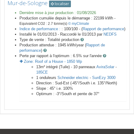
Mur-de-Sologne
localiser
Dernière mise à jour production :
01/08/2026
Production cumulée depuis le démarrage :
22199
kWh -
Equivalent CO2 :
2.7
tonne(s)
© myClimate
Indice de performance :
: 100/100 - (
Rapport de performance
)
Installé le 01/01/2013 -
Raccordé le
01/2013
par
NEDFS
Type de vente :
Totalité production
Production attendue :
1945
kWh/year (
Rapport de
performance
)
Perte par rapport à l'optimum : 6.5
% sur l'année
Zone:
Roof of a House
-
1850
Wp
13
m²
intégré (Tuile) -
10
panneaux
AviraSolar
-
185CE
1
onduleurs
Schneider electric
-
SunEzy 3000
Direction :
Sud-Est
(
-45
°/South i.e.
135
°/North)
Slope :
45
° i.e.
100
%
Optimum :
-3
°/South et pente de
37
°