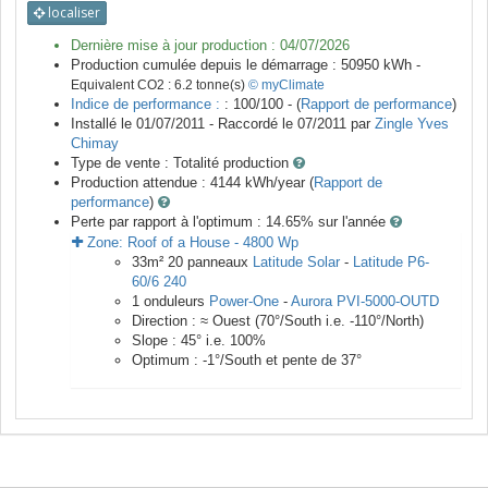
localiser
Dernière mise à jour production :
04/07/2026
Production cumulée depuis le démarrage :
50950
kWh -
Equivalent CO2 :
6.2
tonne(s)
© myClimate
Indice de performance :
: 100/100 - (
Rapport de performance
)
Installé le 01/07/2011 -
Raccordé le
07/2011
par
Zingle Yves
Chimay
Type de vente :
Totalité production
Production attendue :
4144
kWh/year (
Rapport de
performance
)
Perte par rapport à l'optimum : 14.65
% sur l'année
Zone:
Roof of a House
-
4800
Wp
33
m²
20
panneaux
Latitude Solar
-
Latitude P6-
60/6 240
1
onduleurs
Power-One
-
Aurora PVI-5000-OUTD
Direction :
≈ Ouest
(
70
°/South i.e.
-110
°/North)
Slope :
45
° i.e.
100
%
Optimum :
-1
°/South et pente de
37
°