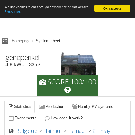
We use cookies to enhance your experience on this website
English
Ok, j'accepte
Plus d'infos.
Homepage
System sheet
geneperikel
4.8
kWp -
33
m²
SCORE 100/100
Statistics
Production
Nearby PV systems
Evènements
How does it work?
Belgique
>
Hainaut
>
Hainaut
>
Chimay