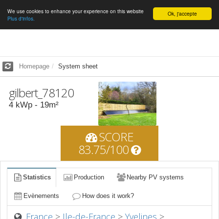
We use cookies to enhance your experience on this website
English
Ok, j'accepte
Plus d'infos.
Homepage
System sheet
gilbert_78120
4
kWp -
19
m²
SCORE
83.75/100
Statistics
Production
Nearby PV systems
Evènements
How does it work?
France
>
Ile-de-France
>
Yvelines
>