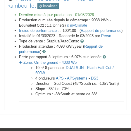
Rambouillet
localiser
Dernière mise à jour production :
01/03/2026
Production cumulée depuis le démarrage :
9038
kWh -
Equivalent CO2 :
1.1
tonne(s)
© myClimate
Indice de performance :
: 100/100 - (
Rapport de performance
)
Installé le 01/03/2023 -
Raccordé le
03/2023
par
Perso
Type de vente :
Surplus/AutoConso
Production attendue :
4098
kWh/year (
Rapport de
performance
)
Perte par rapport à l'optimum : 6.07
% sur l'année
Zone:
On the ground
-
4000
Wp
19
m²
8
panneaux
DUALSUN
-
Flash Half-Cut /
500W
4
onduleurs
APS - APSystems
-
DS3
Direction :
Sud-Ouest
(
45
°/South i.e.
-135
°/North)
Slope :
35
° i.e.
70
%
Optimum :
-3
°/South et pente de
38
°