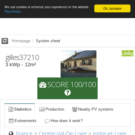
We use cookies to enhance your experience on this website
English
Ok, j'accepte
Plus d'infos.
Homepage
System sheet
gilles37210
3
kWp -
12
m²
SCORE 100/100
Statistics
Production
Nearby PV systems
Evènements
How does it work?
France
>
Centre-Val-De-Loire
>
Indre-et-Loire