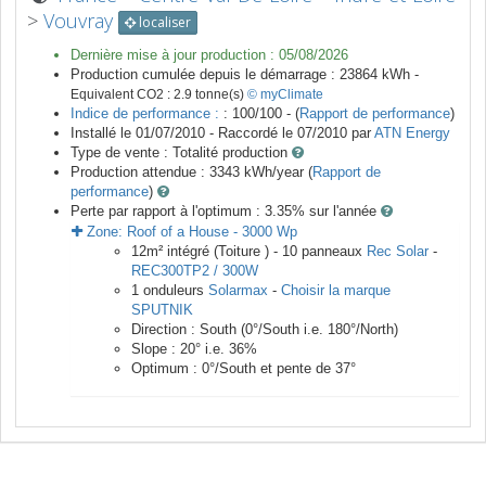
>
Vouvray
localiser
Dernière mise à jour production :
05/08/2026
Production cumulée depuis le démarrage :
23864
kWh -
Equivalent CO2 :
2.9
tonne(s)
© myClimate
Indice de performance :
: 100/100 - (
Rapport de performance
)
Installé le 01/07/2010 -
Raccordé le
07/2010
par
ATN Energy
Type de vente :
Totalité production
Production attendue :
3343
kWh/year (
Rapport de
performance
)
Perte par rapport à l'optimum : 3.35
% sur l'année
Zone:
Roof of a House
-
3000
Wp
12
m²
intégré (Toiture ) -
10
panneaux
Rec Solar
-
REC300TP2 / 300W
1
onduleurs
Solarmax
-
Choisir la marque
SPUTNIK
Direction :
South
(
0
°/South i.e.
180
°/North)
Slope :
20
° i.e.
36
%
Optimum :
0
°/South et pente de
37
°