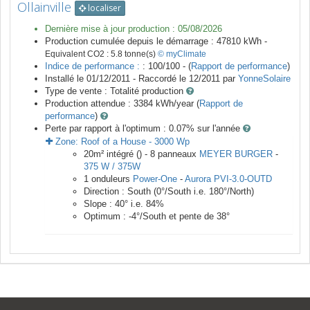
Ollainville
localiser
Dernière mise à jour production :
05/08/2026
Production cumulée depuis le démarrage :
47810
kWh -
Equivalent CO2 :
5.8
tonne(s)
© myClimate
Indice de performance :
: 100/100 - (
Rapport de performance
)
Installé le 01/12/2011 -
Raccordé le
12/2011
par
YonneSolaire
Type de vente :
Totalité production
Production attendue :
3384
kWh/year (
Rapport de
performance
)
Perte par rapport à l'optimum : 0.07
% sur l'année
Zone:
Roof of a House
-
3000
Wp
20
m²
intégré () -
8
panneaux
MEYER BURGER
-
375 W / 375W
1
onduleurs
Power-One
-
Aurora PVI-3.0-OUTD
Direction :
South
(
0
°/South i.e.
180
°/North)
Slope :
40
° i.e.
84
%
Optimum :
-4
°/South et pente de
38
°