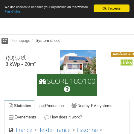
We use cookies to enhance your experience on this website
English
Ok, j'accepte
Plus d'infos.
Homepage
System sheet
goguet
Adhérent & 
3
kWp -
20
m²
SCORE 100/100
Statistics
Production
Nearby PV systems
Evènements
How does it work?
France
>
Ile-de-France
>
Essonne
>